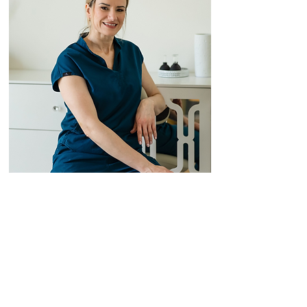
GABINET
Tarnowskie Góry
ul. Torowa 49
1-sze piętro