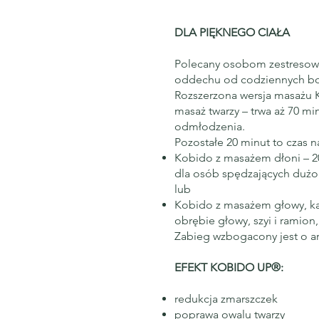
DLA PIĘKNEGO CIAŁA
Polecany osobom zestresowa
oddechu od codziennych b
Rozszerzona wersja masażu 
masaż twarzy – trwa aż 70 mi
odmłodzenia.
Pozostałe 20 minut to czas n
Kobido z masażem dłoni – 20
dla osób spędzających dużo 
lub
Kobido z masażem głowy, ka
obrębie głowy, szyi i ramion
Zabieg wzbogacony jest o ar
EFEKT KOBIDO UP®:
redukcja zmarszczek
poprawa owalu twarzy