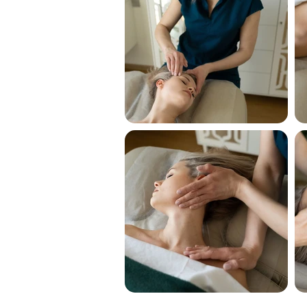
Poza
galerią