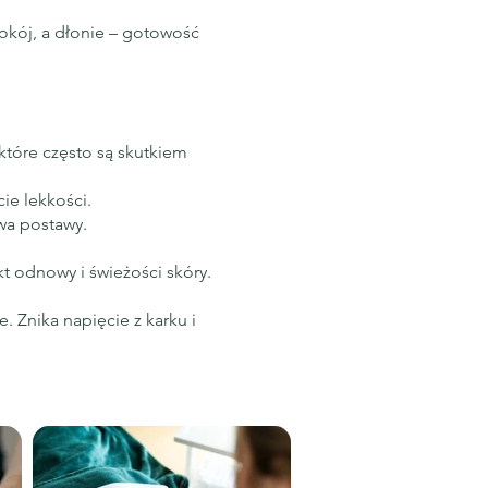
spokój, a dłonie – gotowość
 które często są skutkiem
ie lekkości.
wa postawy.
t odnowy i świeżości skóry.
e. Znika napięcie z karku i