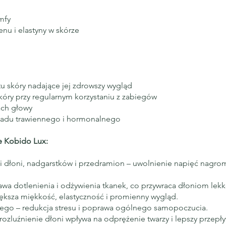
imfy
nu i elastyny w skórze
tu skóry nadające jej zdrowszy wygląd
kóry przy regularnym korzystaniu z zabiegów
ach głowy
ładu trawiennego i hormonalnego
le Kobido Lux:
ni dłoni, nadgarstków i przedramion – uwolnienie napięć nagr
wa dotlenienia i odżywienia tkanek, co przywraca dłoniom lekko
iększa miękkość, elastyczność i promienny wygląd.
go – redukcja stresu i poprawa ogólnego samopoczucia.
rozluźnienie dłoni wpływa na odprężenie twarzy i lepszy przepły