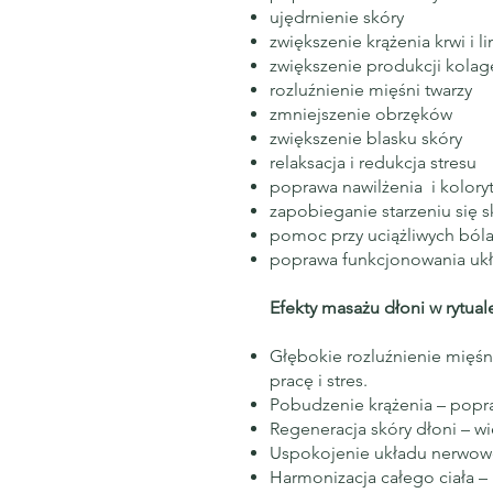
ujędrnienie skóry
zwiększenie krążenia krwi i l
zwiększenie produkcji kolage
rozluźnienie mięśni twarzy
zmniejszenie obrzęków
zwiększenie blasku skóry
relaksacja i redukcja stresu
poprawa nawilżenia i kolory
zapobieganie starzeniu się s
pomoc przy uciążliwych ból
poprawa funkcjonowania uk
Efekty masażu dłoni w rytua
Głębokie rozluźnienie mięś
pracę i stres.
Pobudzenie krążenia – popra
Regeneracja skóry dłoni – w
Uspokojenie układu nerwowe
Harmonizacja całego ciała – 