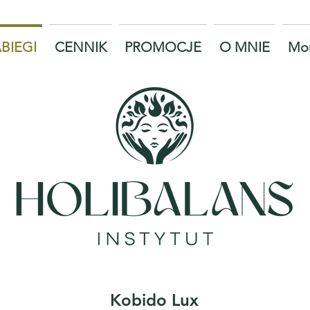
BIEGI
CENNIK
PROMOCJE
O MNIE
Mo
Kobido Lux