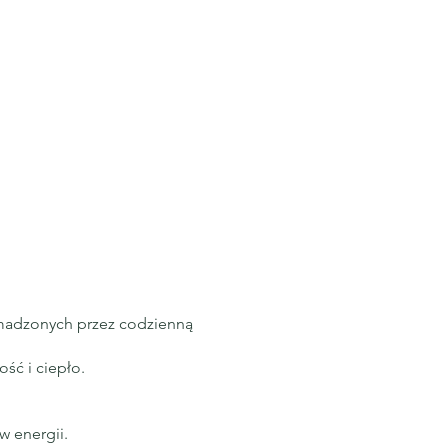
omadzonych przez codzienną
ść i ciepło.
w energii.