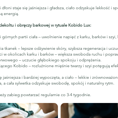
 dłoni staje się jaśniejsza i gładsza, ciało odzyskuje lekkość i 
ą energią.
dekoltu i obręczy barkowej w rytuale Kobido Lux:
górnych partii ciała – uwolnienie napięć z karku, barków i szyi,
ia tkanek – lepsze odżywienie skóry, szybsza regeneracja i uczuc
ci w okolicach karku i barków – większa swoboda ruchu i popra
nerwowego – uczucie głębokiego spokoju i odprężenia.
ącego Kobido – rozluźnione mięśnie twarzy i szyi potęgują efek
ę jaśniejsza i bardziej wypoczęta, a ciało – lekkie i zrównoważon
 a cała sylwetka odzyskuje swobodę, spokój i naturalny rytm.
eży zabieg powtarzać regularnie co 3-4 tygodnie.