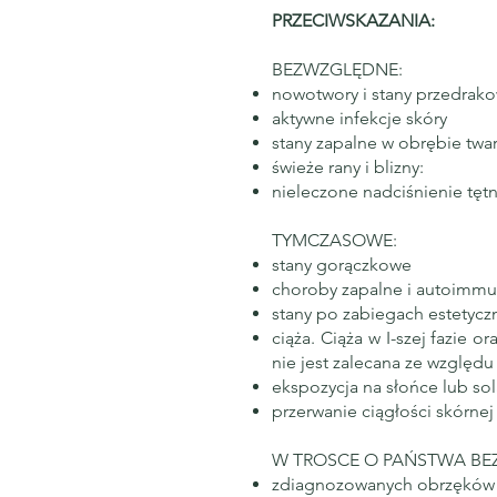
PRZECIWSKAZANIA:
BEZWZGLĘDNE:
nowotwory i stany przedrak
aktywne infekcje skóry
stany zapalne w obrębie twa
świeże rany i blizny:
nieleczone nadciśnienie tętn
TYMCZASOWE:​
stany gorączkowe
choroby zapalne i autoimmun
stany po zabiegach estetycz
ciąża. Ciąża w I-szej fazie 
nie jest zalecana ze względ
ekspozycja na słońce lub so
przerwanie ciągłości skórnej
W TROSCE O PAŃSTWA BEZP
zdiagnozowanych obrzęków li