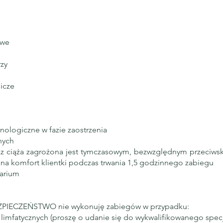
owe
rzy
icze
ologiczne w fazie zaostrzenia
nych
oraz ciąża zagrożona jest tymczasowym, bezwzględnym przeciwsk
u na komfort klientki podczas trwania 1,5 godzinnego zabiegu
larium
IECZEŃSTWO nie wykonuję zabiegów w przypadku:
mfatycznych (proszę o udanie się do wykwalifikowanego specjal