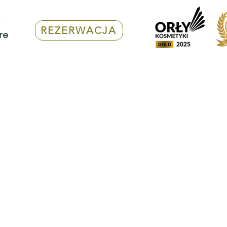
REZERWACJA
re