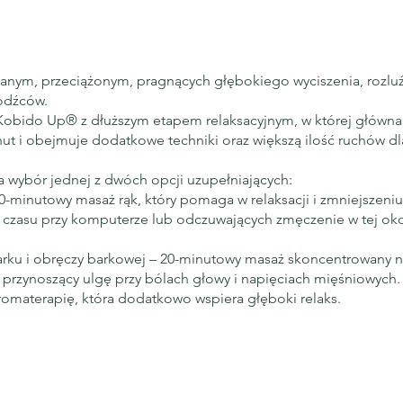
nym, przeciążonym, pragnących głębokiego wyciszenia, rozluźn
odźców.
Kobido Up® z dłuższym etapem relaksacyjnym, w której główna 
nut i obejmuje dodatkowe techniki oraz większą ilość ruchów dla
a wybór jednej z dwóch opcji uzupełniających:
-minutowy masaż rąk, który pomaga w relaksacji i zmniejszeniu 
czasu przy komputerze lub odczuwających zmęczenie w tej oko
rku i obręczy barkowej – 20-minutowy masaż skoncentrowany na
, przynoszący ulgę przy bólach głowy i napięciach mięśniowych.
omaterapię, która dodatkowo wspiera głęboki relaks.